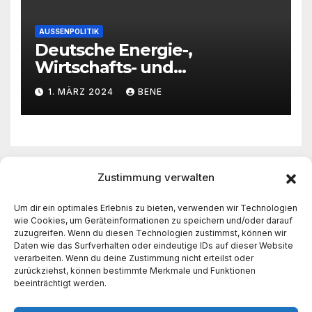
AUSSENPOLITIK
Deutsche Energie-,
Wirtschafts- und
Außenpolitik – nur noch
1. MÄRZ 2024
BENE
Chaos – siehe Ukraine
Zustimmung verwalten
Freies Bayern
Um dir ein optimales Erlebnis zu bieten, verwenden wir Technologien
wie Cookies, um Geräteinformationen zu speichern und/oder darauf
zuzugreifen. Wenn du diesen Technologien zustimmst, können wir
Daten wie das Surfverhalten oder eindeutige IDs auf dieser Website
verarbeiten. Wenn du deine Zustimmung nicht erteilst oder
zurückziehst, können bestimmte Merkmale und Funktionen
beeinträchtigt werden.
Stolz präsentiert von WordPress
|
Theme: Newsup von